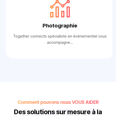
Photographie
Together connects spécialiste en évènementiel vous
accompagne…
Comment pouvons nous VOUS AIDER
A PROPOS
D
e
s
s
o
l
u
t
i
o
n
s
s
u
r
m
e
s
u
r
e
à
l
a