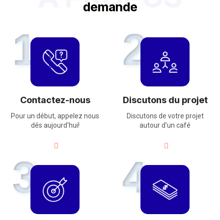
d
e
m
a
n
d
e
1
2
Contactez-nous
Discutons du projet
Pour un début, appelez nous
Discutons de votre projet
dés aujourd'hui!
autour d'un café
3
4